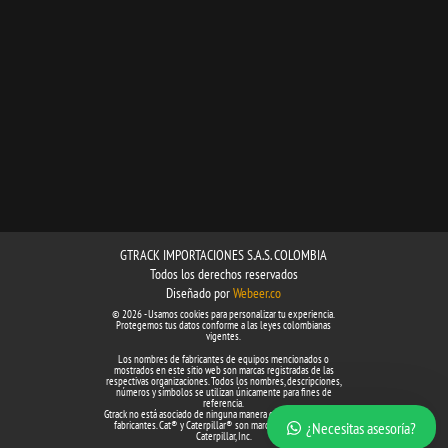
GTRACK IMPORTACIONES S.A.S. COLOMBIA
Todos los derechos reservados
Diseñado por
Webeer.co
© 2026 - Usamos cookies para personalizar tu experiencia.
Protegemos tus datos conforme a las leyes colombianas
vigentes.
Los nombres de fabricantes de equipos mencionados o
mostrados en este sitio web son marcas registradas de las
respectivas organizaciones. Todos los nombres, descripciones,
números y símbolos se utilizan únicamente para fines de
referencia.
Gtrack no está asociado de ninguna manera con ninguno de los
¿Necesitas asesoría?
fabricantes. Cat® y Caterpillar® son marcas registradas de
Caterpillar, Inc.