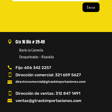
Enviar
Cra 16 Bis # 29-49

Barrio la Carmelia
Dosquebradas – Risaralda

Fijo: 606 342 2257

Dirección comercial: 321 659 5627

directorcomercial@gtrackimportaciones.com

Dirección de ventas: 312 847 1491

ventas@gtrackimportaciones.com